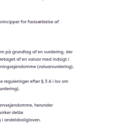
rincipper for fastsættelse af
m på grundlag af en vurdering, der
etaget af en valuar med indsigt i
ejningsejendomme (valuarvurdering),
reguleringer efter § 3 A i lov om
urdering).
vervsejendomme, herunder
virker dette
 i andelsboligloven.