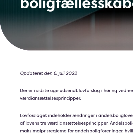
boligfællesskab
Opdateret den 6. juli 2022
Der er i sidste uge udsendt lovforslag i høring vedr
værdiansættelsesprincipper.
Lovforslaget indeholder ændringer i andelsboliglovens
af lovens tre værdiansættelsesprincipper. Andelsboli
maksimalprisreglerne for andelsboligforeninger, hvil