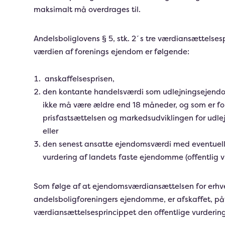
maksimalt må overdrages til.
Andelsboliglovens § 5, stk. 2´s tre værdiansættelsesp
værdien af forenings ejendom er følgende:
anskaffelsesprisen,
den kontante handelsværdi som udlejningsejendo
ikke må være ældre end 18 måneder, og som er for
prisfastsættelsen og markedsudviklingen for udl
eller
den senest ansatte ejendomsværdi med eventuelle 
vurdering af landets faste ejendomme (offentlig v
Som følge af at ejendomsværdiansættelsen for erh
andelsboligforeningers ejendomme, er afskaffet, på
værdiansættelsesprincippet den offentlige vurdering