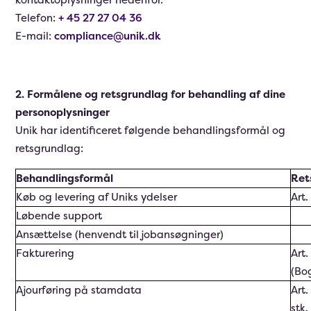
Telefon:
+ 45 27 27 04 36
E-mail:
compliance@unik.dk
2. Formålene og retsgrundlag for behandling af dine
personoplysninger
Unik har identificeret følgende behandlingsformål og
retsgrundlag:
Behandlingsformål
Ret
Køb og levering af Uniks ydelser
Art.
Løbende support
Ansættelse (henvendt til jobansøgninger)
Fakturering
Art.
(Bo
Ajourføring på stamdata
Art.
stk.