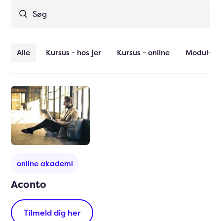
Alle
Kursus - hos jer
Kursus - online
Modul-op
online akademi
Aconto
Tilmeld dig her