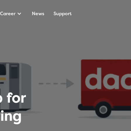
Career
News
Support
 for
ing