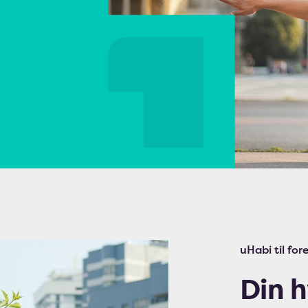
uHabi til fo
Din h