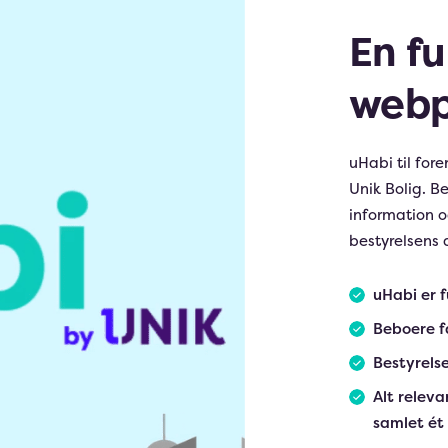
En fu
webpo
uHabi til for
Unik Bolig. B
information o
bestyrelsens
uHabi er f
Beboere f
Bestyrels
Alt relev
samlet ét