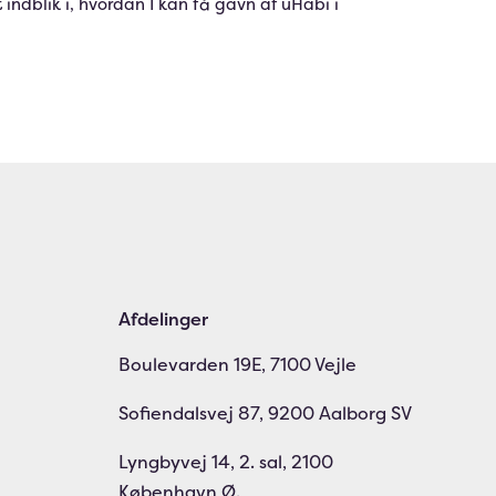
 indblik i, hvordan I kan få gavn af uHabi i
Afdelinger
Boulevarden 19E, 7100 Vejle
Sofiendalsvej 87, 9200 Aalborg SV
Lyngbyvej 14, 2. sal, 2100
København Ø.