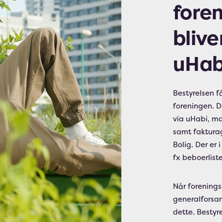
fore
bliv
uHab
Bestyrelsen f
foreningen. D
via uHabi, ma
samt fakturag
Bolig. Der er
fx beboerlis
Når forenings
generalforsam
dette. Bestyr