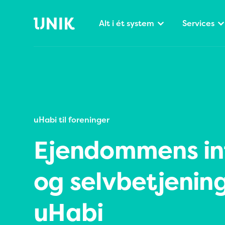
Alt i ét system
Services
uHabi til foreninger
Ejendommens in
og selvbetjening
uHabi