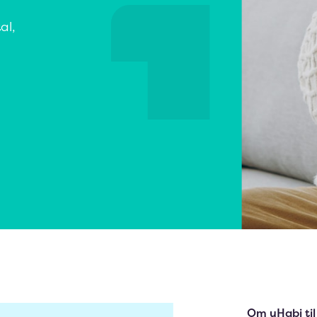
al,
Om uHabi til