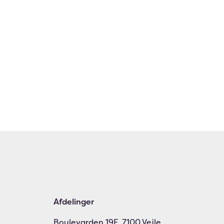
Afdelinger
Boulevarden 19E, 7100 Vejle