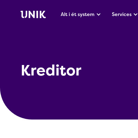
Alt i ét system
Services
Kreditor